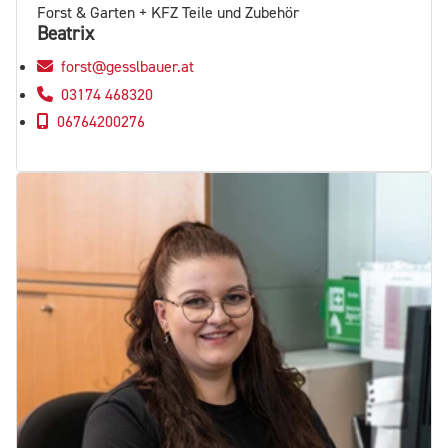
Forst & Garten + KFZ Teile und Zubehör
Beatrix
forst@gesslbauer.at
03174 468320
06764200276