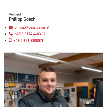
Verkauf
Philipp Gosch
philipp@gesslbauer.at
+43(0)3174 4683 17
+43(0)676 6200078