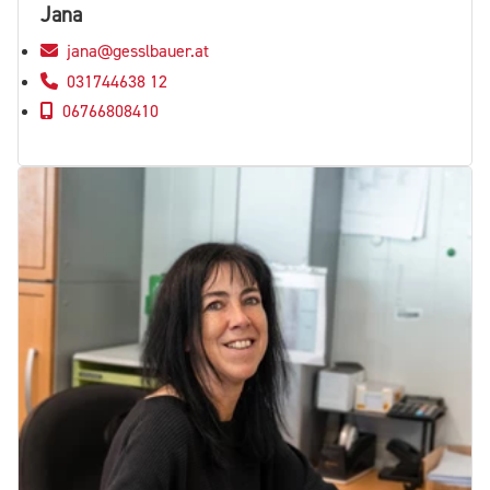
Jana
jana@gesslbauer.at
031744638 12
06766808410