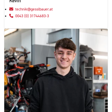
Kevin
technik@gesslbauer.at
0043 (0) 31744683-3