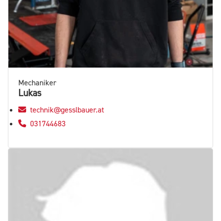
Mechaniker
Lukas
technik@gesslbauer.at
031744683