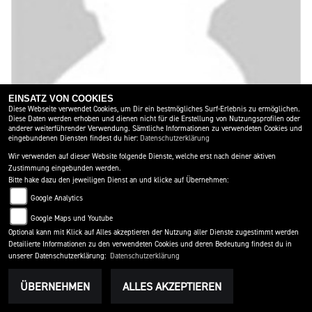
EINSATZ VON COOKIES
Diese Webseite verwendet Cookies, um Dir ein bestmögliches Surf-Erlebnis zu ermöglichen.
Diese Daten werden erhoben und dienen nicht für die Erstellung von Nutzungsprofilen oder
anderer weiterführender Verwendung. Sämtliche Informationen zu verwendeten Cookies und
eingebundenen Diensten findest du hier:
Datenschutzerklärung
Wir verwenden auf dieser Website folgende Dienste, welche erst nach deiner aktiven
Zustimmung eingebunden werden.
Buchhaltung
Bitte hake dazu den jeweiligen Dienst an und klicke auf Übernehmen:
Erni
Google Analytics
buchhaltung@gesslbauer.at
Google Maps und Youtube
0043 (0) 3174 4683-3
Optional kann mit Klick auf Alles akzeptieren der Nutzung aller Dienste zugestimmt werden
Detailierte Informationen zu den verwendeten Cookies und deren Bedeutung findest du in
unserer Datenschutzerklärung:
Datenschutzerklärung
ÜBERNEHMEN
ALLES AKZEPTIEREN