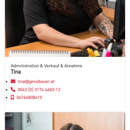
Administration & Verkauf & Annahme
Tina
tina@gesslbauer.at
0043 (0) 3174 4683-12
06766808410