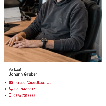
Verkauf
Johann Gruber
j.gruber@gesslbauer.at
03174468315
0676 7018332