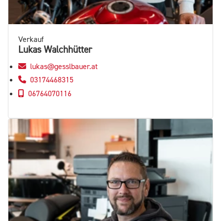
Verkauf
Lukas Walchhütter
lukas@gesslbauer.at
03174468315
06764070116